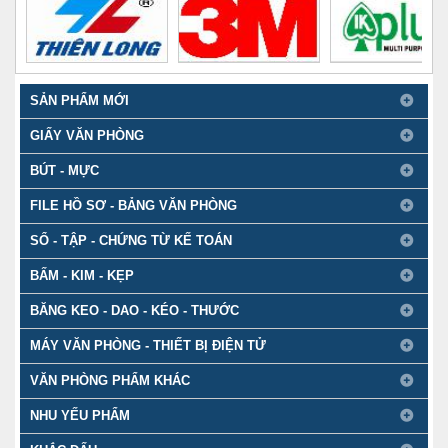
SẢN PHẨM MỚI
GIẤY VĂN PHÒNG
BÚT - MỰC
FILE HỒ SƠ - BẢNG VĂN PHÒNG
SỔ - TẬP - CHỨNG TỪ KẾ TOÁN
BẤM - KIM - KẸP
BĂNG KEO - DAO - KÉO - THƯỚC
MÁY VĂN PHÒNG - THIẾT BỊ ĐIỆN TỬ
VĂN PHÒNG PHẨM KHÁC
NHU YẾU PHẨM