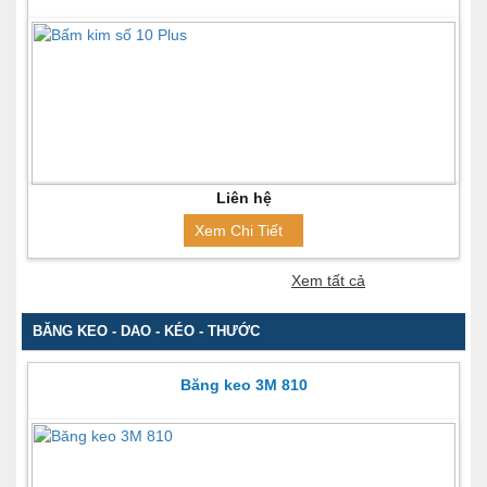
Liên hệ
Xem Chi Tiết
Xem tất cả
BĂNG KEO - DAO - KÉO - THƯỚC
Băng keo 3M 810