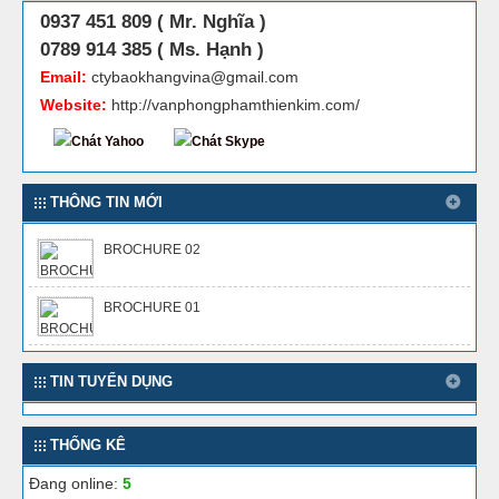
0937 451 809 ( Mr. Nghĩa )
0789 914 385 ( Ms. Hạnh )
Email:
ctybaokhangvina@gmail.com
Website:
http://vanphongphamthienkim.com/
THÔNG TIN MỚI
BROCHURE 02
BROCHURE 01
TIN TUYỂN DỤNG
THỐNG KÊ
Đang online:
5