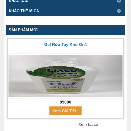
KHẮC DẤU
KHẮC THẺ MICA
SẢN PHẨM MỚI
Gel Rửa Tay Khô On1
85000
Xem Chi Tiết
Xem tất cả