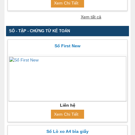
Xem Chi Tiết
Xem tất cả
SỔ - TẬP - CHỨNG TỪ KẾ TOÁN
Sổ First New
Liên hệ
Xem Chi Tiết
Sổ Lò xo A4 bìa giấy