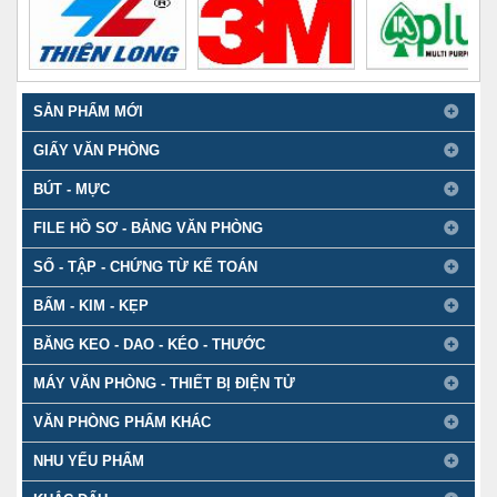
SẢN PHẨM MỚI
GIẤY VĂN PHÒNG
BÚT - MỰC
FILE HỒ SƠ - BẢNG VĂN PHÒNG
SỔ - TẬP - CHỨNG TỪ KẾ TOÁN
BẤM - KIM - KẸP
BĂNG KEO - DAO - KÉO - THƯỚC
MÁY VĂN PHÒNG - THIẾT BỊ ĐIỆN TỬ
VĂN PHÒNG PHẨM KHÁC
NHU YẾU PHẨM