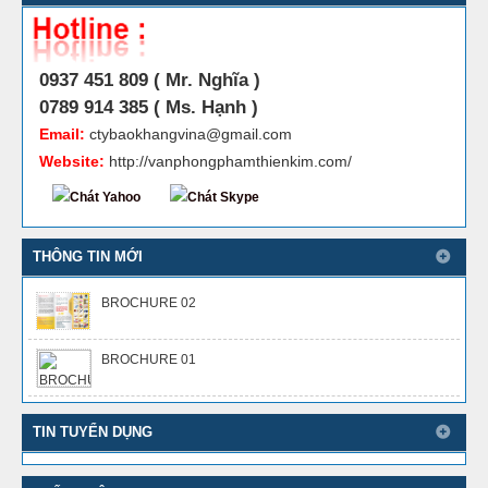
0937 451 809 ( Mr. Nghĩa )
0789 914 385 ( Ms. Hạnh )
Email:
ctybaokhangvina@gmail.com
Website:
http://vanphongphamthienkim.com/
THÔNG TIN MỚI
BROCHURE 02
BROCHURE 01
TIN TUYỂN DỤNG