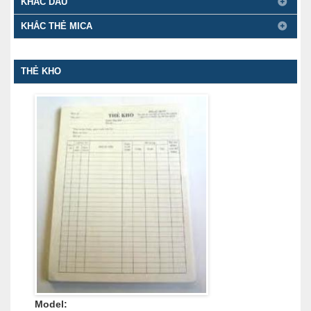
KHẮC DẤU
KHẮC THẺ MICA
THẺ KHO
Model: