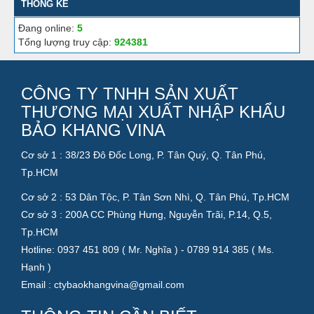
THỐNG KÊ
Đang online:
5
Tổng lượng truy cập:
924381
CÔNG TY TNHH SẢN XUẤT
THƯƠNG MẠI XUẤT NHẬP KHẨU
BẢO KHANG VINA
Cơ sở 1 : 38/23 Đô Đốc Long, P. Tân Quý, Q. Tân Phú,
Tp.HCM
Cơ sở 2 : 53 Dân Tộc, P. Tân Sơn Nhì, Q. Tân Phú, Tp.HCM
Cơ sở 3 : 200A CC Phùng Hưng, Nguyễn Trãi, P.14, Q.5,
Tp.HCM
Hotline: 0937 451 809 ( Mr. Nghĩa ) - 0789 914 385 ( Ms.
Hạnh )
Email : ctybaokhangvina@gmail.com