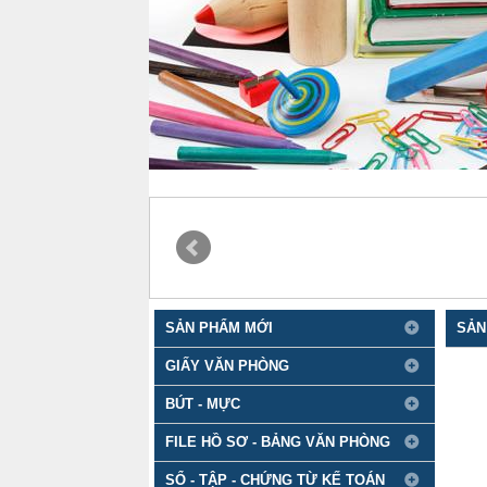
SẢN PHẨM MỚI
SẢN
GIẤY VĂN PHÒNG
BÚT - MỰC
FILE HỒ SƠ - BẢNG VĂN PHÒNG
SỔ - TẬP - CHỨNG TỪ KẾ TOÁN