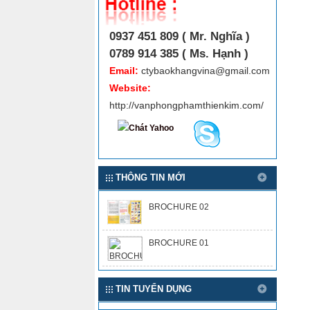
0937 451 809 ( Mr. Nghĩa )
0789 914 385 ( Ms. Hạnh )
Email:
ctybaokhangvina@gmail.com
Website:
http://vanphongphamthienkim.com/
THÔNG TIN MỚI
BROCHURE 02
BROCHURE 01
TIN TUYỂN DỤNG