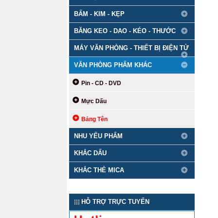
BẤM - KIM - KẸP
BĂNG KEO - DAO - KÉO - THƯỚC
MÁY VĂN PHÒNG - THIẾT BỊ ĐIỆN TỬ
VĂN PHÒNG PHẨM KHÁC
Pin - CD - DVD
Mực Dấu
Bảng Tên
NHU YẾU PHẨM
KHẮC DẤU
KHẮC THẺ MICA
HỖ TRỢ TRỰC TUYẾN