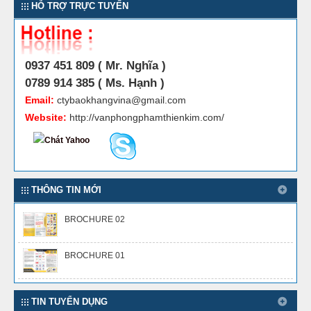
HỖ TRỢ TRỰC TUYẾN
0937 451 809 ( Mr. Nghĩa )
0789 914 385 ( Ms. Hạnh )
Email:
ctybaokhangvina@gmail.com
Website:
http://vanphongphamthienkim.com/
THÔNG TIN MỚI
BROCHURE 02
BROCHURE 01
TIN TUYỂN DỤNG