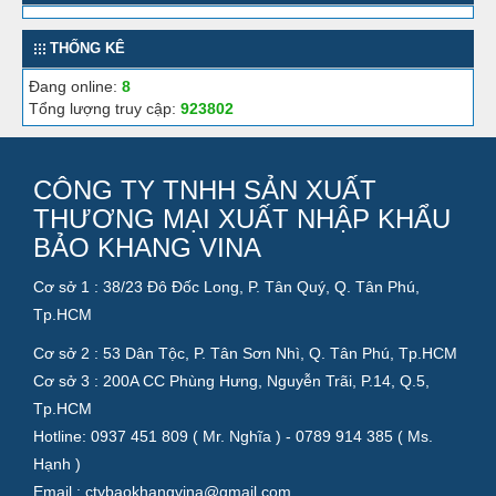
THỐNG KÊ
Đang online:
8
Tổng lượng truy cập:
923802
CÔNG TY TNHH SẢN XUẤT
THƯƠNG MẠI XUẤT NHẬP KHẨU
BẢO KHANG VINA
Cơ sở 1 : 38/23 Đô Đốc Long, P. Tân Quý, Q. Tân Phú,
Tp.HCM
Cơ sở 2 : 53 Dân Tộc, P. Tân Sơn Nhì, Q. Tân Phú, Tp.HCM
Cơ sở 3 : 200A CC Phùng Hưng, Nguyễn Trãi, P.14, Q.5,
Tp.HCM
Hotline: 0937 451 809 ( Mr. Nghĩa ) - 0789 914 385 ( Ms.
Hạnh )
Email : ctybaokhangvina@gmail.com