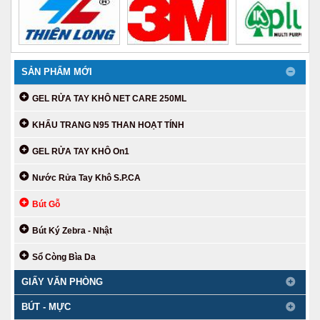
SẢN PHẨM MỚI
GEL RỬA TAY KHÔ NET CARE 250ML
KHẨU TRANG N95 THAN HOẠT TÍNH
GEL RỬA TAY KHÔ On1
Nước Rửa Tay Khô S.P.CA
Bút Gỗ
Bút Ký Zebra - Nhật
Sổ Còng Bìa Da
GIẤY VĂN PHÒNG
BÚT - MỰC