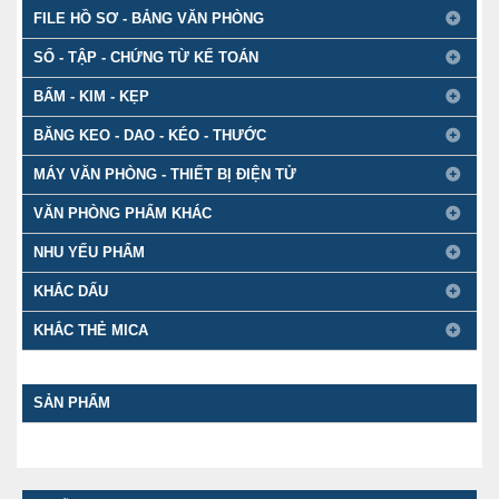
FILE HỒ SƠ - BẢNG VĂN PHÒNG
SỔ - TẬP - CHỨNG TỪ KẾ TOÁN
BẤM - KIM - KẸP
BĂNG KEO - DAO - KÉO - THƯỚC
MÁY VĂN PHÒNG - THIẾT BỊ ĐIỆN TỬ
VĂN PHÒNG PHẨM KHÁC
NHU YẾU PHẨM
KHẮC DẤU
KHẮC THẺ MICA
SẢN PHẨM