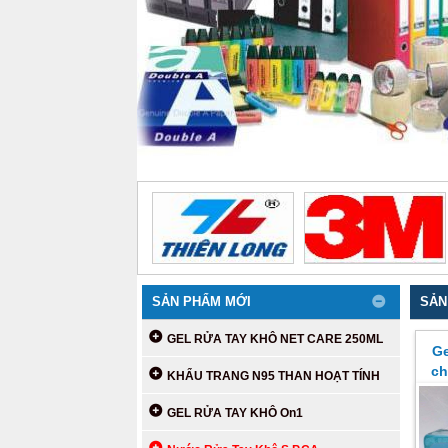
SẢN PHẨM MỚI
SẢN
GEL RỬA TAY KHÔ NET CARE 250ML
Ge
ch
KHẨU TRANG N95 THAN HOẠT TÍNH
GEL RỬA TAY KHÔ On1