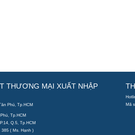
T THƯƠNG MẠI XUẤT NHẬP
TH
Hotl
Mã s
 Tân Phú, Tp.HCM
n Phú, Tp.HCM
 P.14, Q.5, Tp.HCM
4 385 ( Ms. Hạnh )