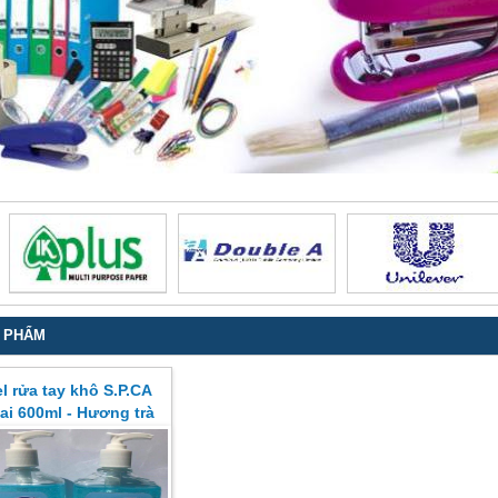
 PHẨM
l rửa tay khô S.P.CA
ai 600ml - Hương trà
xanh