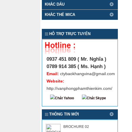
KHẮC DẤU
KHẮC THẺ MICA
HỖ TRỢ TRỰC TUYẾN
0937 451 809 ( Mr. Nghĩa )
0789 914 385 ( Ms. Hạnh )
Email:
ctybaokhangvina@gmail.com
Website:
http://vanphongphamthienkim.com/
THÔNG TIN MỚI
BROCHURE 02