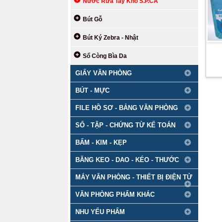
Nước Rửa Tay Khô S.P.CA
Bút Gỗ
Bút Ký Zebra - Nhật
Sổ Còng Bìa Da
GIẤY VĂN PHÒNG
BÚT - MỰC
FILE HỒ SƠ - BẢNG VĂN PHÒNG
SỔ - TẬP - CHỨNG TỪ KẾ TOÁN
BẤM - KIM - KẸP
BĂNG KEO - DAO - KÉO - THƯỚC
MÁY VĂN PHÒNG - THIẾT BỊ ĐIỆN TỬ
VĂN PHÒNG PHẨM KHÁC
NHU YẾU PHẨM