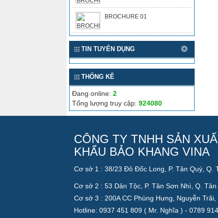
BROCHURE 01
TIN TUYỂN DỤNG
THỐNG KÊ
Đang online:
2
Tổng lượng truy cập:
924080
CÔNG TY TNHH SẢN XUẤ
KHẨU BẢO KHANG VINA
Cơ sở 1 : 38/23 Đô Đốc Long, P. Tân Quý, Q.
Cơ sở 2 : 53 Dân Tộc, P. Tân Sơn Nhì, Q. Tâ
Cơ sở 3 : 200A CC Phùng Hưng, Nguyễn Trãi,
Hotline: 0937 451 809 ( Mr. Nghĩa ) - 0789 91