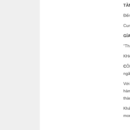
TẦ
Đến
Cun
GÍA
“Th
KH
C
Ô
ngâ
Với
hàn
thà
Khá
mon