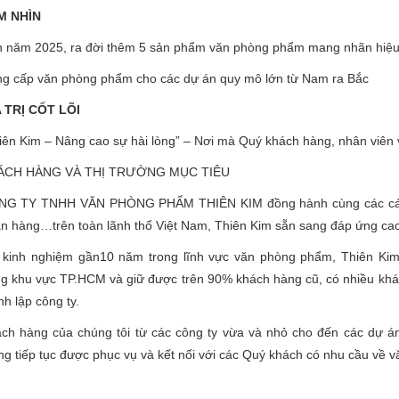
M NHÌN
 năm 2025, ra đời thêm 5 sản phẩm văn phòng phẩm mang nhãn hiệu
g cấp văn phòng phẩm cho các dự án quy mô lớn từ Nam ra Bắc
 TRỊ CỐT LÕI
iên Kim – Nâng cao sự hài lòng” – Nơi mà Quý khách hàng, nhân viên v
ÁCH HÀNG VÀ THỊ TRƯỜNG MỤC TIÊU
NG TY TNHH VĂN PHÒNG PHẨM THIÊN KIM đồng hành cùng các cá nh
n hàng…trên toàn lãnh thổ Việt Nam, Thiên Kim sẵn sang đáp ứng ca
 kinh nghiệm gần10 năm trong lĩnh vực văn phòng phẩm, Thiên Ki
g khu vực TP.HCM và giữ được trên 90% khách hàng cũ, có nhiều khác
nh lập công ty.
ch hàng của chúng tôi từ các công ty vừa và nhỏ cho đến các dự án
g tiếp tục được phục vụ và kết nối với các Quý khách có nhu cầu về 