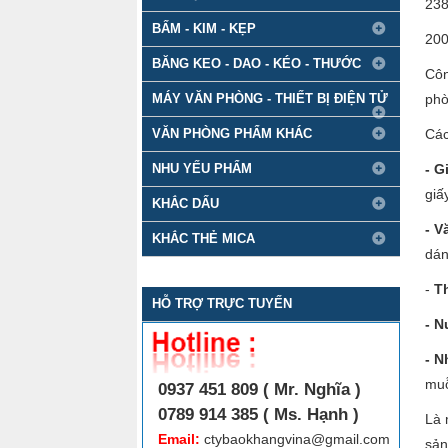
238
BẤM - KIM - KẸP
200
BĂNG KEO - DAO - KÉO - THƯỚC
Côn
MÁY VĂN PHÒNG - THIẾT BỊ ĐIỆN TỬ
phò
VĂN PHÒNG PHẨM KHÁC
Các
NHU YẾU PHẨM
-
G
giấy
KHẮC DẤU
-
V
KHẮC THẺ MICA
dán
-
T
HỖ TRỢ TRỰC TUYẾN
- N
- N
muỗ
0937 451 809 ( Mr. Nghĩa )
0789 914 385 ( Ms. Hạnh )
Là 
Email:
ctybaokhangvina@gmail.com
sản