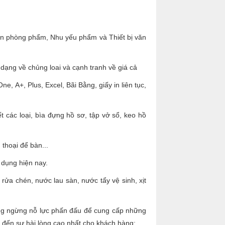
ăn phòng phẩm, Nhu yếu phẩm và Thiết bị văn
dạng về chủng loai và cạnh tranh về giá cả
One, A+, Plus, Excel, Bãi Bằng, giấy in liên tục,
 các loại, bìa đựng hồ sơ, tập vở sổ, keo hồ
thoại để bàn...
dụng hiện nay.
 rửa chén, nước lau sàn, nước tẩy vệ sinh, xịt
ông ngừng nỗ lực phấn đấu để cung cấp những
đến sự hài lòng cao nhất cho khách hàng: