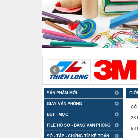
SẢN PHẨM MỚI
GIỚ
GIẤY VĂN PHÒNG
CÔN
BÚT - MỰC
28 
FILE HỒ SƠ - BẢNG VĂN PHÒNG
53 
SỔ - TẬP - CHỨNG TỪ KẾ TOÁN