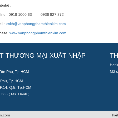
liênhệ :
line : 0919 1000 63 - 0936 827 372
il :
cskh@vanphongphamthienkim.com
site :
www.vanphongphamthienkim.com
T THƯƠNG MẠI XUẤT NHẬP
TH
Hotl
Mã s
 Tân Phú, Tp.HCM
n Phú, Tp.HCM
 P.14, Q.5, Tp.HCM
4 385 ( Ms. Hạnh )
im.com
Thiế