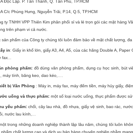
A Độc Lập. P. Tân Thành, Q. Tân Phú, TP.HCM
A C/c Phùng Hưng, Nguyễn Trãi, P.14, Q.5, TP.HCM
g ty TNHH VPP Thiên Kim phân phối sỉ và lẻ trọn gói các mặt hàng V
ng trên phạm vi cả nước.
 sản phẩm của Công ty chúng tôi luôn đảm bảo về mặt chất lượng, đa 
i
ấy
in
: Giấy in khổ lớn, giấy A3, A4, A5, của các hãng Double A, Paper 
 fax...
ăn phòng ph
ẩ
m:
đồ dùng văn phòng phẩm, dụng cụ học sinh, bút viết
, máy tính, băng keo, dao kéo,….
hiết bị Văn Phòng
: Máy in, máy fax, máy đếm tiền, máy hủy giấy, điện 
ước uống và thực phẩm:
một số loại nước uống, thực phẩm được sử 
hu yếu phẩm:
chổi, cây lau nhà, đồ nhựa, giấy vệ sinh, bao rác, nước
i, nước lau kính,…
một trong những doanh nghiệp thành lập lâu năm, chúng tôi luôn kh
 phẩm chất lượng cao và dịch vụ bán hàng chuyên nghiệp nhằm mang 