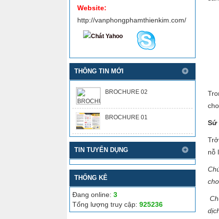
Website:
http://vanphongphamthienkim.com/
THÔNG TIN MỚI
BROCHURE 02
Tro
cho
BROCHURE 01
Sứ
Trở
TIN TUYỂN DỤNG
nỗ 
Chú
THỐNG KÊ
cho
Đang online:
3
Chú
Tổng lượng truy cập:
925236
dịc